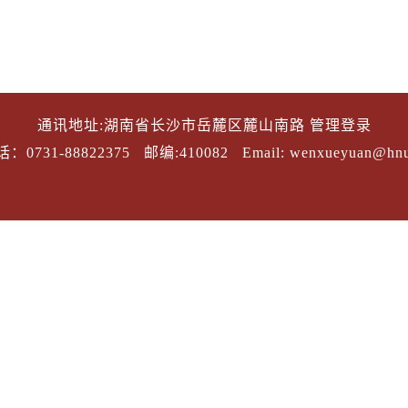
通讯地址:湖南省长沙市岳麓区麓山南路
管理登录
：0731-88822375
邮编:410082
Email: wenxueyuan@hnu