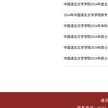
中国语言文学学院2024年度
2024年中国语言文学学院转
中国语言文学学院2024年本
中国语言文学学院2024年硕
中国语言文学学院2024年硕
中国语言文学学院2024年硕
通
联系电话：0731-8