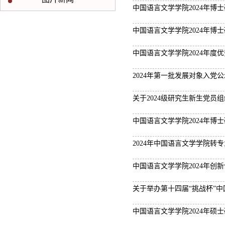
中国语言文学学院2024年博
中国语言文学学院2024年博
中国语言文学学院2024年度
2024年第一批发展对象入党公
关于2024级研究生新生党员
中国语言文学学院2024年博
2024年中国语言文学学院转
中国语言文学学院2024年创
关于举办第十四届“挑战杯”
中国语言文学学院2024年硕